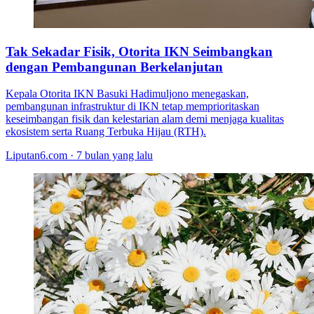
Tak Sekadar Fisik, Otorita IKN Seimbangkan
dengan Pembangunan Berkelanjutan
Kepala Otorita IKN Basuki Hadimuljono menegaskan,
pembangunan infrastruktur di IKN tetap memprioritaskan
keseimbangan fisik dan kelestarian alam demi menjaga kualitas
ekosistem serta Ruang Terbuka Hijau (RTH).
Liputan6.com · 7 bulan yang lalu