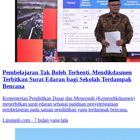
Pembelajaran Tak Boleh Terhenti, Mendikdasmen
Terbitkan Surat Edaran bagi Sekolah Terdampak
Bencana
Kementerian Pendidikan Dasar dan Menengah (Kemendikdasmen)
menerbitkan surat edaran sebagai panduan penyelengaraan
pembelajaran pada satuan pendidikan yang terdampak bencana.
Liputan6.com · 7 bulan yang lalu