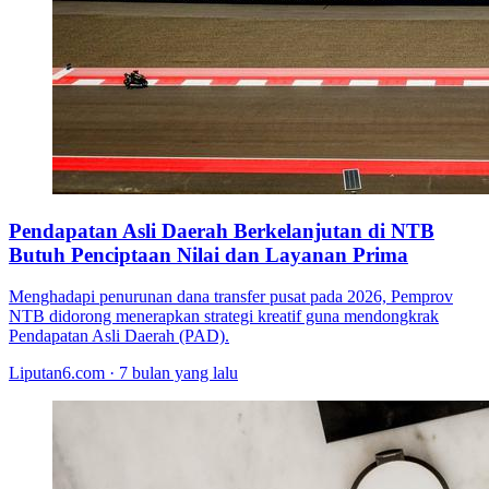
Pendapatan Asli Daerah Berkelanjutan di NTB
Butuh Penciptaan Nilai dan Layanan Prima
Menghadapi penurunan dana transfer pusat pada 2026, Pemprov
NTB didorong menerapkan strategi kreatif guna mendongkrak
Pendapatan Asli Daerah (PAD).
Liputan6.com · 7 bulan yang lalu