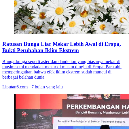
Ratusan Bunga Liar Mekar Lebih Awal di Eropa,
Bukti Perubahan Iklim Ekstrem
Bunga-bunga seperti aster dan dandelion yang biasanya mekar di
musim semi mendadak mekar di musim dingin di Eropa. Para ahli
memperingatkan bahwa efek iklim ekstrem sudah muncul di
berbagai belahan dunia.
Liputan6.com · 7 bulan yang lalu