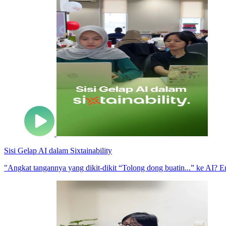
Sisi Gelap AI dalam Sixtainability
"Angkat tangannya yang dikit-dikit “Tolong dong buatin...” ke AI? Emang