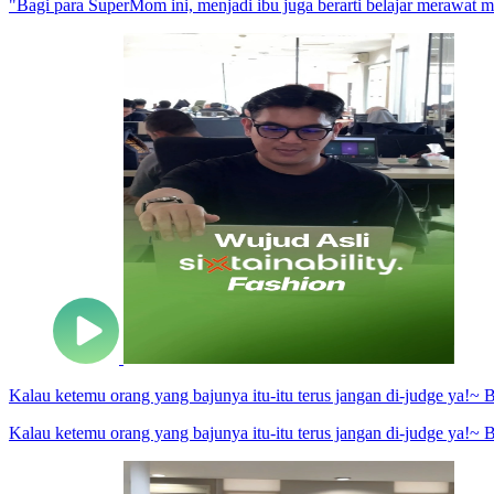
"Bagi para SuperMom ini, menjadi ibu juga berarti belajar merawat m
Kalau ketemu orang yang bajunya itu-itu terus jangan di-judge ya!~ Bis
Kalau ketemu orang yang bajunya itu-itu terus jangan di-judge ya!~ Bis