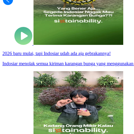
2026 baru mulai, tapi Indosiar udah ada aja gebrakannya!
Indosiar menolak semua kiriman karangan bunga yang menggunakan 