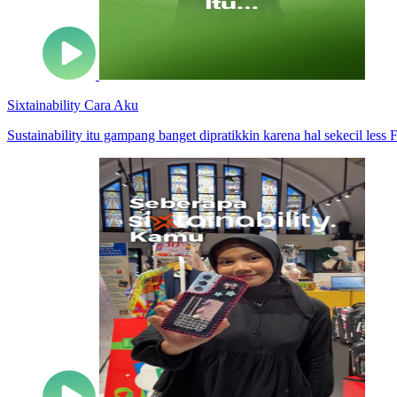
Sixtainability Cara Aku
Sustainability itu gampang banget dipratikkin karena hal sekecil less