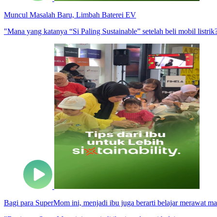
Muncul Masalah Baru, Limbah Baterei EV
"Mana yang katanya “Si Paling Sustainable” setelah beli mobil listrik?
Bagi para SuperMom ini, menjadi ibu juga berarti belajar merawat ma