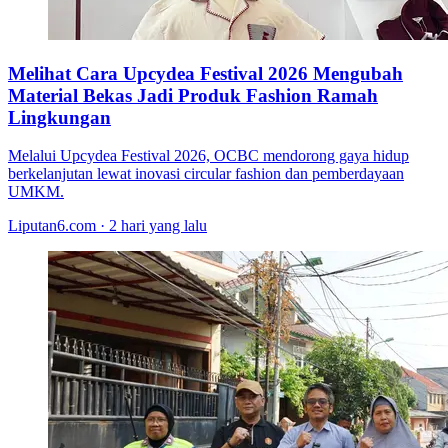
Melihat Cara Upcydea Festival 2026 Mengubah
Material Bekas Jadi Produk Fashion Ramah
Lingkungan
Melalui Upcydea Festival 2026, OCBC mendorong gaya hidup
berkelanjutan lewat inovasi circular fashion dan pemberdayaan
UMKM.
Liputan6.com · 2 hari yang lalu