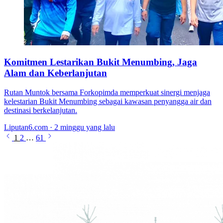
Komitmen Lestarikan Bukit Menumbing, Jaga
Alam dan Keberlanjutan
Rutan Muntok bersama Forkopimda memperkuat sinergi menjaga
kelestarian Bukit Menumbing sebagai kawasan penyangga air dan
destinasi berkelanjutan.
Liputan6.com · 2 minggu yang lalu
1
2
…
61